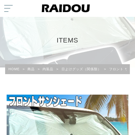
ITEMS
HOME
>
商品
>
内装品
>
日よけグッズ（関係類）
>
フロント サン