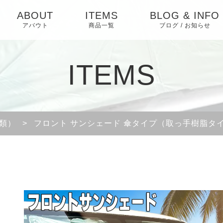
ABOUT
ITEMS
BLOG & INFO
アバウト
商品一覧
ブログ / お知らせ
お知らせ
ITEMS
ブログ
ピックアップ
類）
>
フロント サンシェード 傘タイプ（取っ手樹脂タ