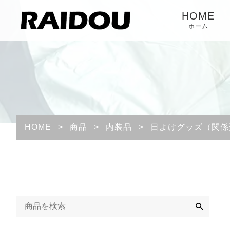
HOME
ホーム
HOME
>
商品
>
内装品
>
日よけグッズ（関係
検
索