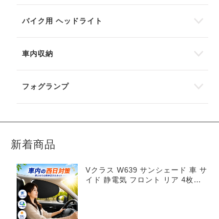
バイク用 ヘッドライト
車内収納
フォグランプ
新着商品
Vクラス W639 サンシェード 車 サ
イド 静電気 フロント リア 4枚セ
ット