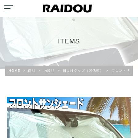
ITEMS
HOME
>
商品
>
内装品
>
日よけグッズ（関係類）
>
フロント サン