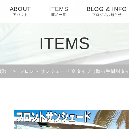
ABOUT
ITEMS
BLOG & INFO
アバウト
商品一覧
ブログ / お知らせ
お知らせ
ITEMS
ブログ
ピックアップ
類）
>
フロント サンシェード 傘タイプ（取っ手樹脂タ