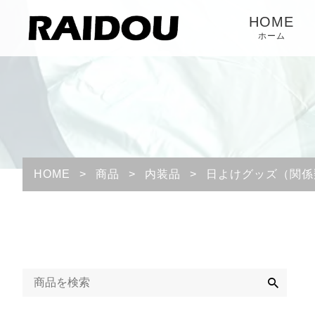
HOME
ホーム
HOME
>
商品
>
内装品
>
日よけグッズ（関係
検
索