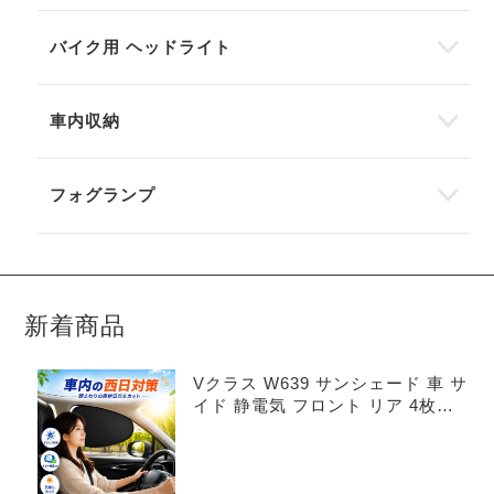
バイク用 ヘッドライト
車内収納
フォグランプ
新着商品
Vクラス W639 サンシェード 車 サ
イド 静電気 フロント リア 4枚セ
ット