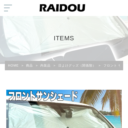
ITEMS
HOME
>
商品
>
内装品
>
日よけグッズ（関係類）
>
フロント サン