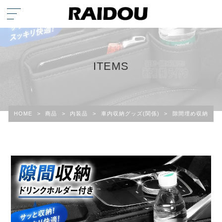
ITEMS
HOME
>
商品
>
内装品
>
車内収納グッズ(関係)
>
隙間埋め収納・ドリ