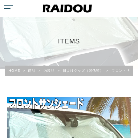
ITEMS
HOME
>
商品
>
内装品
>
日よけグッズ（関係類）
>
フロント サン