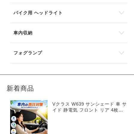
バイク用 ヘッドライト
車内収納
フォグランプ
新着商品
Vクラス W639 サンシェード 車 サ
イド 静電気 フロント リア 4枚セ
ット