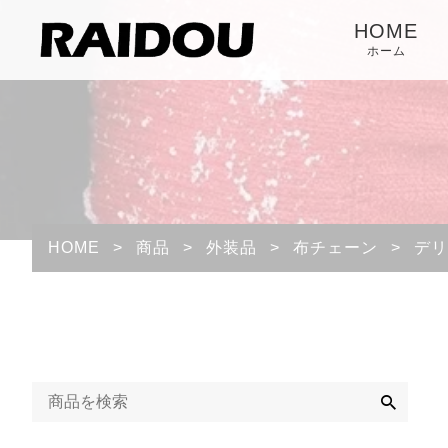
HOME
ホーム
HOME
>
商品
>
外装品
>
布チェーン
>
デリ
検
索