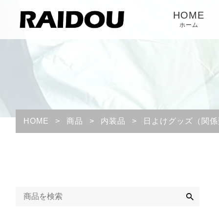
HOME
ホーム
HOME
>
商品
>
内装品
>
日よけグッズ（関係
検
索