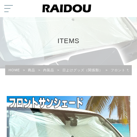
ITEMS
HOME
>
商品
>
内装品
>
日よけグッズ（関係類）
>
フロント サン