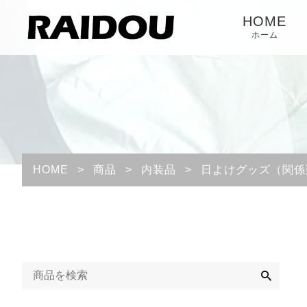
HOME
ホーム
HOME
>
商品
>
内装品
>
日よけグッズ（関係
検
索